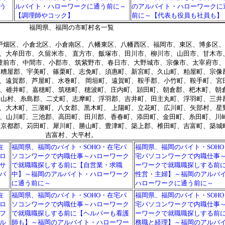
う
ルバイト・ハローワークに通う前に～
のアルバイト・ハローワークに
【調理師やコック】
前に～【代表も役員も社員も】
福岡県、福岡の市町村名一覧
畑区、小倉北区、小倉南区、八幡東区、八幡西区、福岡市、東区、博多区、
、大牟田市、久留米市、 直方市、飯塚市、田川市、柳川市、山田市、甘木市
豊前市、中間市、小郡市、筑紫野市、春日市、大野城市、宗像市、太宰府市、
、糟屋郡、宇美町、篠栗町、志免町、須惠町、新宮町、久山町、粕屋町、宗像
、遠賀郡、芦屋町、水巻町、 岡垣町、遠賀町、鞍手郡、小竹町、鞍手町、宮
、碓井町、嘉穂町、筑穂町、穂波町、庄内町、頴田町、朝倉郡、杷木町、朝
珠山村、糸島郡、二丈町、志摩町、浮羽郡、吉井町、田主丸町、浮羽町、三井
、大木町、三潴町、八女郡、黒木町、 上陽町、立花町、広川町、矢部村、星
、山川町、三池郡、高田町、田川郡、香春町、添田町、金田町、糸田町、川
、京都郡、苅田町、犀川町、勝山町、豊津町、築上郡、椎田町、吉富町、築城
吉富村、大平村。
在
福岡県、福岡のバイト・SOHO・在宅パ
福岡県、福岡のバイト・SOH
ロ
ソコンワークで内職仕事～ハローワーク
宅パソコンワークで内職仕事
サ
で就職職探しする前に【自営業・求職
ーワークで就職職探しする前
バ
中】～福岡のアルバイト・ハローワーク
性営・主婦】～福岡のアルバ
に通う前に～
ハローワークに通う前に～
在
福岡県、福岡のバイト・SOHO・在宅パ
福岡県、福岡のバイト・SOH
ロ
ソコンワークで内職仕事～ハローワーク
宅パソコンワークで内職仕事
フ
で就職職探しする前に【ヘルパーも看護
ーワークで就職職探しする前
ル
師も】～福岡のアルバイト・ハローワー
務職と経理】～福岡のアルバ