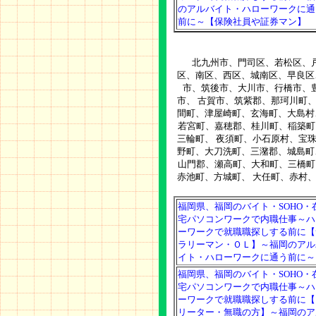
のアルバイト・ハローワークに通
前に～【保険社員や証券マン】
北九州市、門司区、若松区、戸
区、南区、西区、城南区、早良区
市、筑後市、大川市、行橋市、
市、 古賀市、筑紫郡、那珂川町
間町、津屋崎町、玄海町、大島村
若宮町、嘉穂郡、桂川町、稲築町
三輪町、 夜須町、小石原村、宝
野町、大刀洗町、三潴郡、城島町
山門郡、瀬高町、大和町、三橋町
赤池町、方城町、 大任町、赤村
福岡県、福岡のバイト・SOHO・
宅パソコンワークで内職仕事～ハ
ーワークで就職職探しする前に【
ラリーマン・ＯＬ】～福岡のアル
イト・ハローワークに通う前に～
福岡県、福岡のバイト・SOHO・
宅パソコンワークで内職仕事～ハ
ーワークで就職職探しする前に【
リーター・無職の方】～福岡のア