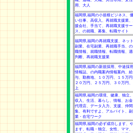
用、大人
福岡県,福岡の小規模ビジネス、
い仕事、高収入、再就職支援業、
援会社、手当て、再就職支援サー
ス、の就職、募集、転職サイト
福岡県,福岡の再就職支援、ネッ
副業、在宅副業、再就職手当、の
職情報、就職情報、転職情報、適
判断、再就職支援業
福岡県,福岡の新規採用、中途採
情報誌、の内職案内情報案内、給
与、勤務地、１０万円、１５万円
２０万円、２５万円、３０万円、
上
福岡県,福岡の環境、健康、独立
収入、生活、暮らし、情報、お金
代理店、データ入力、支援、仲間
集、有利ですよ、アルバイト、副
業・在宅ワーク
福岡県,福岡の必ず成功します、
ます、転職・独立、女性、ママ、