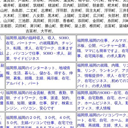
、遠賀郡、芦屋町、水巻町、 岡垣町、遠賀町、鞍手郡、小竹町、鞍手町、宮
、碓井町、嘉穂町、筑穂町、穂波町、庄内町、頴田町、朝倉郡、杷木町、朝
珠山村、糸島郡、二丈町、志摩町、浮羽郡、吉井町、田主丸町、浮羽町、三井
、大木町、三潴町、八女郡、黒木町、 上陽町、立花町、広川町、矢部村、星
、山川町、三池郡、高田町、田川郡、香春町、添田町、金田町、糸田町、川
、京都郡、苅田町、犀川町、勝山町、豊津町、築上郡、椎田町、吉富町、築城
吉富村、大平村。
用、
福岡県,福岡の臨時収入、収入、SOHO、
福岡県,福岡の仕事、メルマガ
在宅、パートナー、の就職案内、チャン
示板、公開、ベンチャー企業
、
ス、転職、求人、在宅ワーク、出来ます
職、ママにも簡単ですよ、在
以
よ、パソコンで仕事、SOHO・求人、副
事、在宅掲示板、の求人案内
業、サイドビジネス
、副
福岡県,福岡の就職、内職、リ
福岡県,福岡のインターネット、地域情
、
集、リンク、ランキング、ア
報、生活、暮らし、儲かる、得する、仲
募
ス、情報提供中、求人・在宅
間、募集、就職、主婦、掲示板、在宅、
ク、在宅ビジネス、,初めての
アルバイト、パート
バイト、の求人情報
やり
福岡県,福岡の社会貢献、夜間、夜勤、早
福岡県,福岡のSOHO・在宅、
資
朝、ナイトワーク、仕事、派遣、契約、
仕事、自宅勤務、自宅、ホー
優
長期、短期、健康、仕事、探す、検索エ
ク、ホームビジネス、収入、
ンジン、パソコン、安心です
オフィス、求人情報
福岡県,福岡のパソコンワーク
ブ、
福岡県,福岡の２０代、３０代、４０代、
ート、在宅、自宅、ホーム、
転
５０代、主婦パソコンで仕事、在宅で仕
内職、再就職、主婦、求人、
専
事、在宅掲示板、ＢＢＳ,アルバイト、副