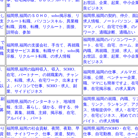
お世話、企業、起業、中小企
業
良ビジネス
優し
福岡県,福岡のＳＯＨＯ、soho掲示板、リ
福岡県,福岡の契約、仲介、面
支
クルート転職、パソコンスキル、異業種
求人情報、ノートパソコン、
ビ
転職、資格、転機、リクルート、面接、
ママ、パパ、自宅で仕事、の
説明会、参加
ワーク、適職診断、適職占い
福岡県,福岡のパソコンワーク
トで
福岡県,福岡の支援会社、手当て、再就職
ート、在宅、自宅、ホーム、
就
支援サービス.募集、転職サイト、soho掲
内職、再就職、主婦、求人、
職
示板、リクルート転職、の求人情報
お世話、企業、起業、中小企
良ビジネス
用、
福岡県,福岡の臨時収入、収入、SOHO、
福岡県,福岡の仕事、メルマガ
在宅、パートナー、の就職案内、チャン
示板、公開、ベンチャー企業
、
ス、転職、求人、在宅ワーク、出来ます
職、ママにも簡単ですよ、在
以
よ、パソコンで仕事、SOHO・求人、副
事、在宅掲示板、の求人案内
業、サイドビジネス
、副
福岡県,福岡の就職、内職、リ
福岡県,福岡のインターネット、地域情
、
集、リンク、ランキング、ア
報、生活、暮らし、儲かる、得する、仲
募
ス、情報提供中、求人・在宅
間、募集、就職、主婦、掲示板、在宅、
ク、在宅ビジネス、,初めての
アルバイト、パート
バイト、の求人情報
やり
福岡県,福岡の社会貢献、夜間、夜勤、早
福岡県,福岡のSOHO・在宅、
資
朝、ナイトワーク、仕事、派遣、契約、
仕事、自宅勤務、自宅、ホー