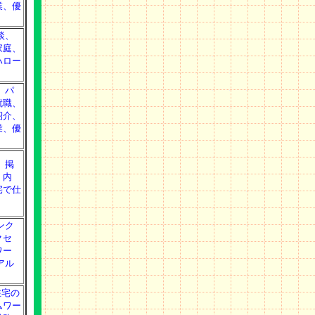
業、優
談、
家庭、
ハロー
、パ
就職、
紹介、
業、優
、掲
、内
宅で仕
ンク
クセ
ワー
アル
在宅の
ムワー