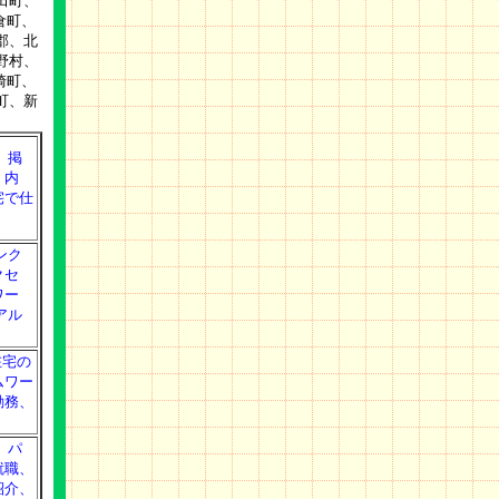
田町、
倉町、
郡、北
野村、
崎町、
町、新
、掲
、内
宅で仕
ンク
クセ
ワー
アル
在宅の
ムワー
勤務、
、パ
就職、
紹介、