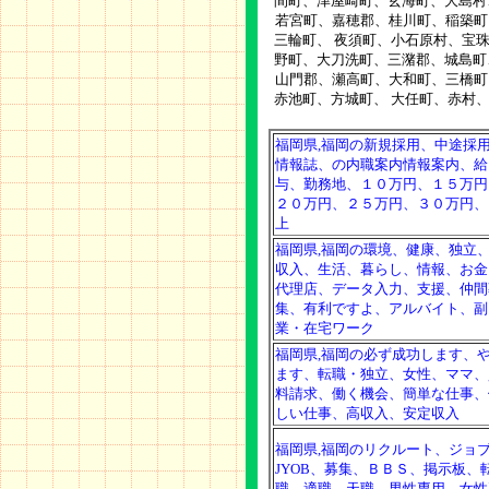
間町、津屋崎町、玄海町、大島村
若宮町、嘉穂郡、桂川町、稲築町
三輪町、 夜須町、小石原村、宝
野町、大刀洗町、三潴郡、城島町
山門郡、瀬高町、大和町、三橋町
赤池町、方城町、 大任町、赤村
福岡県,福岡の新規採用、中途採
情報誌、の内職案内情報案内、給
与、勤務地、１０万円、１５万円
２０万円、２５万円、３０万円、
上
福岡県,福岡の環境、健康、独立
収入、生活、暮らし、情報、お金
代理店、データ入力、支援、仲間
集、有利ですよ、アルバイト、副
業・在宅ワーク
福岡県,福岡の必ず成功します、
ます、転職・独立、女性、ママ、
料請求、働く機会、簡単な仕事、
しい仕事、高収入、安定収入
福岡県,福岡のリクルート、ジョ
JYOB、募集、ＢＢＳ、掲示板、
職、適職、天職、男性専用、女性