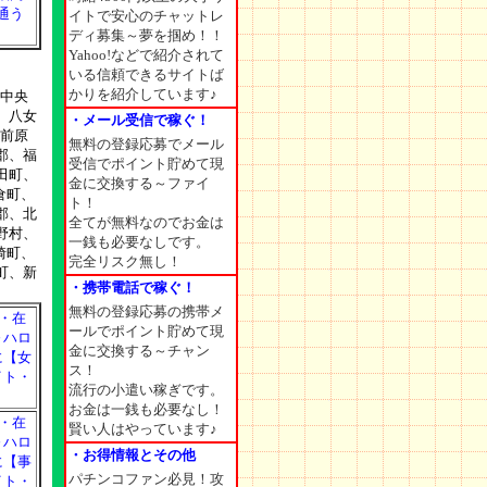
通う
イトで安心のチャットレ
ディ募集～夢を掴め！！
Yahoo!などで紹介されて
いる信頼できるサイトば
かりを紹介しています♪
中央
、八女
・メール受信で稼ぐ！
前原
無料の登録応募でメール
郡、福
受信でポイント貯めて現
田町、
金に交換する～ファイ
倉町、
ト！
郡、北
全てが無料なのでお金は
野村、
一銭も必要なしです。
崎町、
完全リスク無し！
町、新
・携帯電話で稼ぐ！
無料の登録応募の携帯メ
O・在
ールでポイント貯めて現
～ハロ
金に交換する～チャン
に【女
ス！
イト・
流行の小遣い稼ぎです。
お金は一銭も必要なし！
O・在
賢い人はやっています♪
～ハロ
・お得情報とその他
に【事
パチンコファン必見！攻
イト・