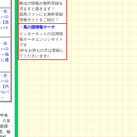
略法の情報が無料登録を
済ますと届きます！
O・在
競馬ファンにも無料登録
～ハロ
情報サイトをご紹介！
に【添
・風の国情報サーチ
ルバイ
～
インターネットの活用情
報サーチエンジンサイト
O・在
です
～ハロ
HPをお持ちの方は登録し
に～福
てくださいませ♪
クに通
O・在
～ハロ
に【代
アルバ
に～
中央
、八女
前原
郡、福