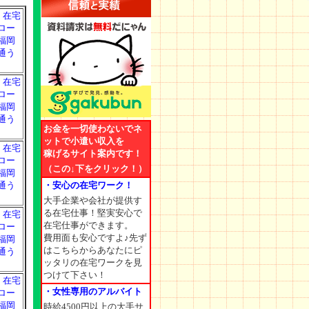
・在宅
ロー
福岡
通う
・在宅
ロー
福岡
通う
お金を一切使わないでネ
ットで小遣い収入を
・在宅
稼げるサイト案内です！
ロー
（この↓下をクリック！）
福岡
・安心の在宅ワーク！
通う
大手企業や会社が提供す
る在宅仕事！堅実安心で
・在宅
在宅仕事ができます。
ロー
費用面も安心ですよ♪先ず
福岡
はこちらからあなたにピ
通う
ッタリの在宅ワークを見
つけて下さい！
・在宅
・女性専用のアルバイト
ロー
福岡
時給4500円以上の大手サ