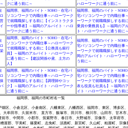
～
クに通う前に～
ハローワークに通う前に～
在
福岡県、福岡のバイト・SOHO・在宅パ
福岡県、福岡のバイト・SOH
ロ
ソコンワークで内職仕事～ハローワーク
宅パソコンワークで内職仕事
営
で就職職探しする前に【インストラクタ
ーワークで就職職探しする前
イ
ーや指導者】～福岡のアルバイト・ハロ
乗員や乗務員も】～福岡のア
ーワークに通う前に～
ト・ハローワークに通う前に
福岡県、福岡のバイト・SOHO・在宅パ
在
福岡県、福岡のバイト・SOH
ソコンワークで内職仕事～ハローワーク
ロ
宅パソコンワークで内職仕事
で就職職探しする前に【公務員も銀行
栄
ーワークで就職職探しする前
員】～福岡のアルバイト・ハローワーク
岡のアルバイト・ハローワー
に通う前に～【建設関係や鳶、土方の
う前に～
人】
在
福岡県、福岡のバイト・SOHO・在宅パ
福岡県、福岡のバイト・SOH
ロ
ソコンワークで内職仕事～ハローワーク
宅パソコンワークで内職仕事
保
で就職職探しする前に【調理師やコッ
ーワークで就職職探しする前
バ
ク】～福岡のアルバイト・ハローワーク
表も役員も社員も】～福岡の
に通う前に～
イト・ハローワークに通う前
福岡県、福岡の市町村名一覧
畑区、小倉北区、小倉南区、八幡東区、八幡西区、福岡市、東区、博多区、
、大牟田市、久留米市、 直方市、飯塚市、田川市、柳川市、山田市、甘木市
豊前市、中間市、小郡市、筑紫野市、春日市、大野城市、宗像市、太宰府市、
、糟屋郡、宇美町、篠栗町、志免町、須惠町、新宮町、久山町、粕屋町、宗像